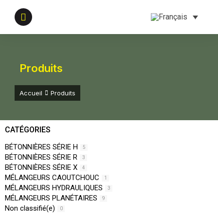
Produits
Vous êtes ici :
Accueil
Produits
CATÉGORIES
BÉTONNIÈRES SÉRIE H
5
BÉTONNIÈRES SÉRIE R
3
BÉTONNIÈRES SÉRIE X
4
MÉLANGEURS CAOUTCHOUC
1
MÉLANGEURS HYDRAULIQUES
3
MÉLANGEURS PLANÉTAIRES
9
Non classifié(e)
0